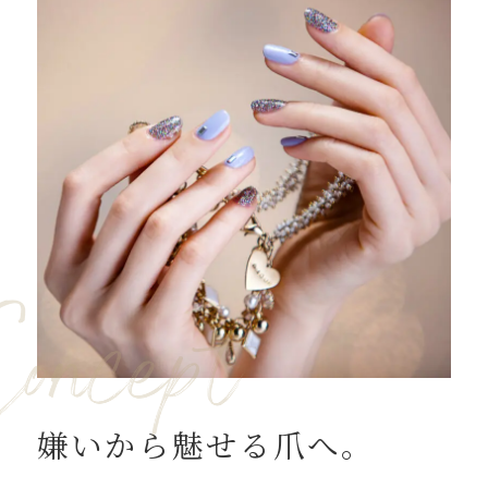
熱が37.5度以上ある方
体調は少しでもすぐれない方
過去3日以内に感染症流行地域等への渡航
歴のある方、又は渡航者との濃厚接触が
ある方。
過去10日以内に新型コロナウィルス感染
者、又はその疑いがあると診断された
方、クラスター発生した場所を訪れた方
ご来店時にはマスクの着用、消毒、検温
のご協力をお願いしております。
来店時の検温で37.5度以上ある方は体調
に問題のない場合でもご来店をお断りし
嫌いから魅せる爪へ。
ております。
お客様とスタッフの健康と安全確保なら